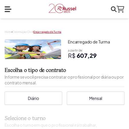
Search
Abrir menu
Home
Home
Construção Civil
Encarregado de Turma
Encarregado de Turma
a partir de
R$
607,29
Escolha o tipo de contrato
Informe se você precisa contratar o profissional por diária ou por
contrato mensal.
Diário
Mensal
Selecione o turno
Escolha o turno em que o profissional irá trabalhar,