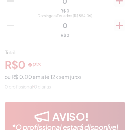
R$
0
Domingos/Feriados
(R$
854.06
)
R$
0
Total:
R$
0
ou R$
0.00
em até 12x sem juros
0
profissional
0 diárias
AVISO!
*O profissional estará disponível