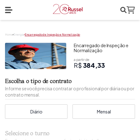
Search
Abrir menu
Home
Home
Energia
Encarregado de Inspeção e Normalização
Encarregado de Inspeção e
Normalização
a partir de
R$
384,33
Escolha o tipo de contrato
Informe se você precisa contratar o profissional por diária ou por
contrato mensal.
Diário
Mensal
Selecione o turno