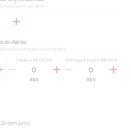
rofissionais necessários.
e de diárias
issionais contratados irão trabalhar.
Sábados
(R$
565.34
)
Domingos/Feriados
(R$
665.11
)
R$
0
R$
0
2x sem juros