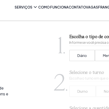
SERVIÇOS
COMO FUNCIONA
CONTATO
VAGAS
FRAN
1.
Escolha o tipo de c
Informe se você precisa c
Diário
Men
Selecione o turno
2.
Escolha o turno em que o p
 de
Diurno
No
ens e
Selecione a quantida