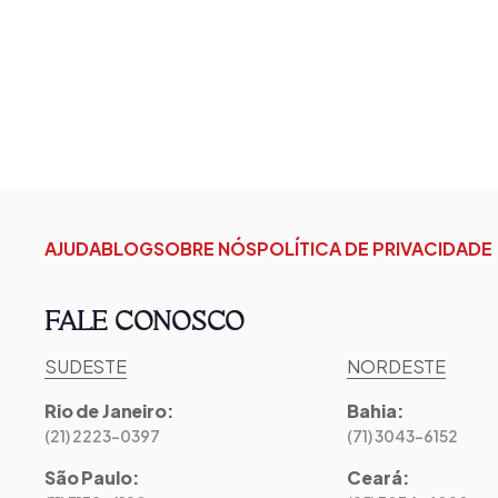
AJUDA
BLOG
SOBRE NÓS
POLÍTICA DE PRIVACIDADE
FALE CONOSCO
SUDESTE
NORDESTE
Rio de Janeiro
:
Bahia
:
(21) 2223-0397
(71) 3043-6152
São Paulo
:
Ceará
: