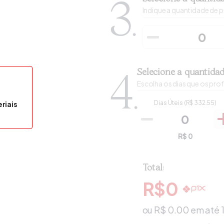
3.
Indique a quantidade de p
Selecione a quantidad
4.
Escolha os dias que os prof
Dias Úteis
(R$
332.55
)
riais
R$
0
Total:
R$
0
ou R$
0.00
em até 1