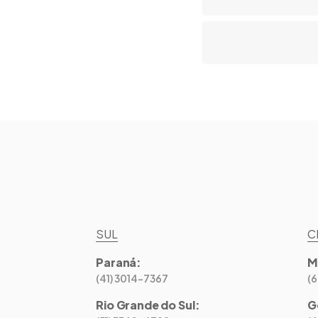
SUL
C
Paraná
:
M
(41) 3014-7367
(
Rio Grande do Sul
:
G