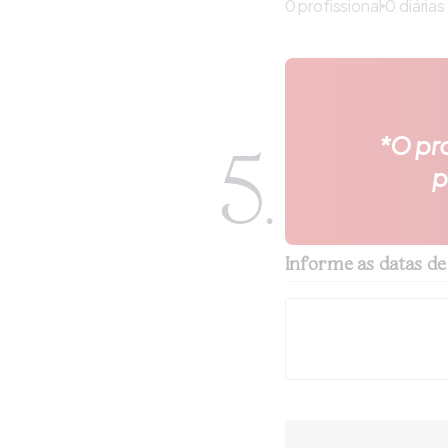
0
profissional
0 diárias
*O pro
5.
p
Informe as datas de