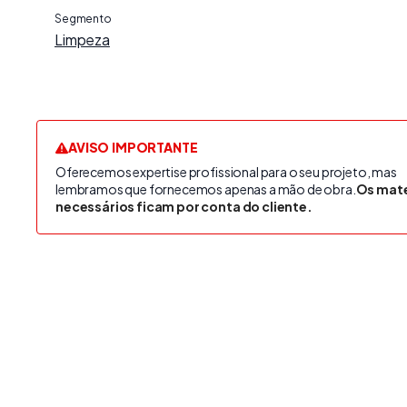
Segmento
Limpeza
AVISO IMPORTANTE
Oferecemos expertise profissional para o seu projeto, mas
lembramos que fornecemos apenas a mão de obra.
Os mate
necessários ficam por conta do cliente.