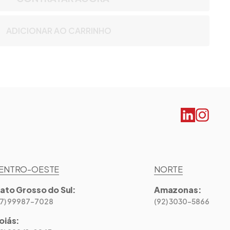
ADICIONAR AO CARRINHO
ENTRO-OESTE
NORTE
ato Grosso do Sul
:
Amazonas
:
67) 99987-7028
(92) 3030-5866
oiás
: