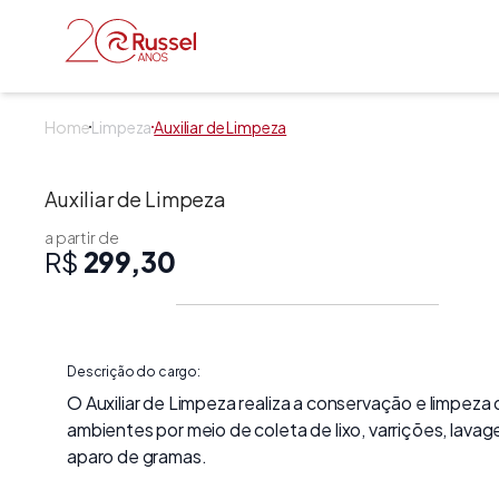
Russel Serviços
Home
Limpeza
Auxiliar de Limpeza
Auxiliar de Limpeza
a partir de
R$
299,30
Descrição do cargo:
O Auxiliar de Limpeza realiza a conservação e limpeza
ambientes por meio de coleta de lixo, varrições, lavag
aparo de gramas.