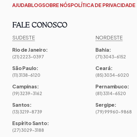
AJUDA
BLOG
SOBRE NÓS
POLÍTICA DE PRIVACIDADE
FALE CONOSCO
SUDESTE
NORDESTE
Rio de Janeiro
:
Bahia
:
(21) 2223-0397
(71) 3043-6152
São Paulo
:
Ceará
:
(11) 3138-6120
(85) 3034-6020
Campinas
:
Pernambuco
:
(19) 3239-3162
(81) 3314-6520
Santos
:
Sergipe
:
(13) 3219-8739
(79) 99960-9868
Espírito Santo
:
(27) 3029-3188