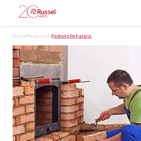
Russel Serviços
Home
Temporário
Pedreiro Refratário