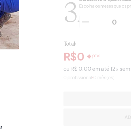
3.
Escolha os meses que os pr
Total:
R$
0
ou R$
0.00
em até 12x sem 
0
profissional
0 mês(es)
AD
os