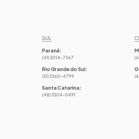
SUL
C
Paraná
:
M
(41) 3014-7367
(
Rio Grande do Sul
:
G
(51) 3360-4799
(
Santa Catarina
:
(48) 3304-0491