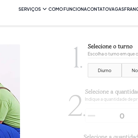
SERVIÇOS
COMO FUNCIONA
CONTATO
VAGAS
FRAN
1.
Selecione o turno
Escolha o turno em que o 
Diurno
No
Selecione a quantida
2.
Indique a quantidade de pr
Selecione a quantida