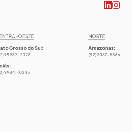
ENTRO-OESTE
NORTE
ato Grosso do Sul
:
Amazonas
:
67) 99987-7028
(92) 3030-5866
oiás
:
62) 99841-0243