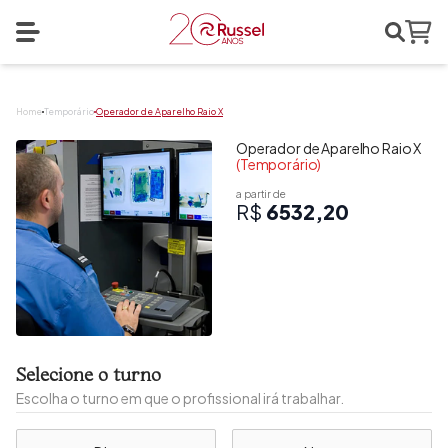
Search
Abrir menu
Home
Home
Temporário
Operador de Aparelho Raio X
Operador de Aparelho Raio X
(Temporário)
a partir de
R$
6532,20
Selecione o turno
Escolha o turno em que o profissional irá trabalhar.