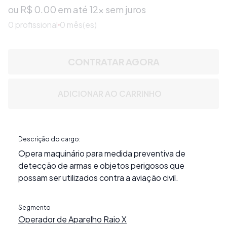
ou R$
0.00
em até 12x sem juros
0
profissional
0 mês(es)
CONTRATAR AGORA
ADICIONAR AO CARRINHO
Descrição do cargo:
Opera maquinário para medida preventiva de
detecção de armas e objetos perigosos que
possam ser utilizados contra a aviação civil.
Segmento
Operador de Aparelho Raio X