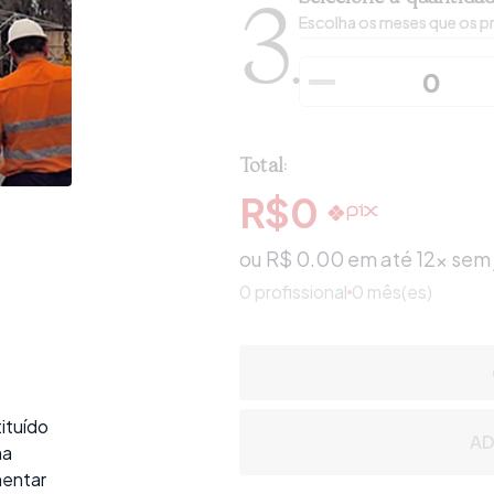
3.
Escolha os meses que os pr
Total:
R$
0
ou R$
0.00
em até 12x sem 
0
profissional
0 mês(es)
ituído
AD
ma
mentar