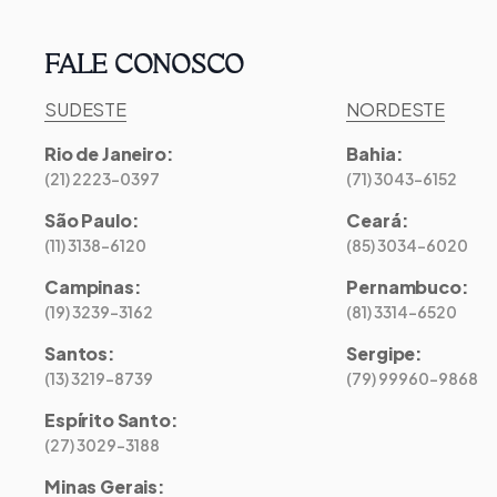
FALE CONOSCO
SUDESTE
NORDESTE
Rio de Janeiro
:
Bahia
:
(21) 2223-0397
(71) 3043-6152
São Paulo
:
Ceará
:
(11) 3138-6120
(85) 3034-6020
Campinas
:
Pernambuco
:
(19) 3239-3162
(81) 3314-6520
Santos
:
Sergipe
:
(13) 3219-8739
(79) 99960-9868
Espírito Santo
:
(27) 3029-3188
Minas Gerais
: