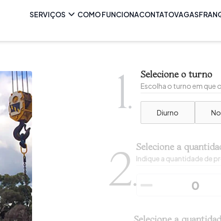
SERVIÇOS
COMO FUNCIONA
CONTATO
VAGAS
FRAN
1.
Selecione o turno
Escolha o turno em que o 
Diurno
No
Selecione a quantida
2.
Indique a quantidade de pr
Selecione a quantida