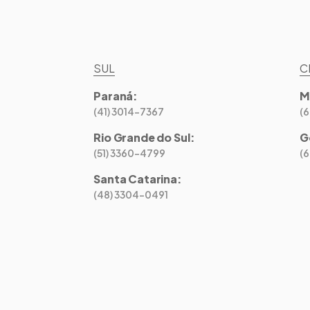
SUL
C
Paraná
:
M
(41) 3014-7367
(
Rio Grande do Sul
:
G
(51) 3360-4799
(
Santa Catarina
:
(48) 3304-0491