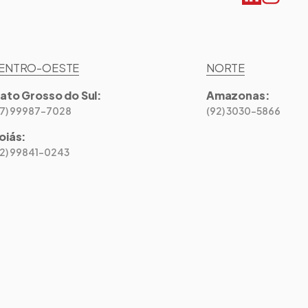
ENTRO-OESTE
NORTE
ato Grosso do Sul
:
Amazonas
:
67) 99987-7028
(92) 3030-5866
oiás
:
62) 99841-0243