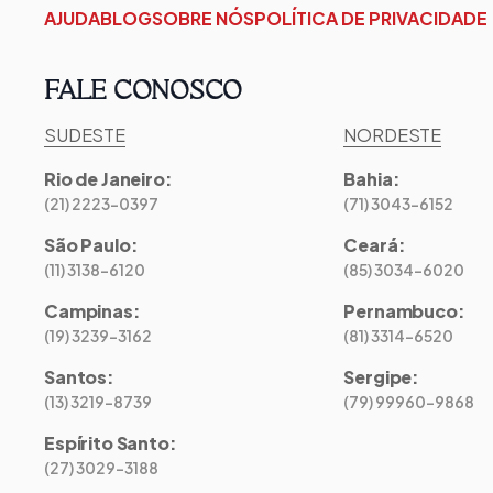
AJUDA
BLOG
SOBRE NÓS
POLÍTICA DE PRIVACIDADE
FALE CONOSCO
SUDESTE
NORDESTE
Rio de Janeiro
:
Bahia
:
(21) 2223-0397
(71) 3043-6152
São Paulo
:
Ceará
:
(11) 3138-6120
(85) 3034-6020
Campinas
:
Pernambuco
:
(19) 3239-3162
(81) 3314-6520
Santos
:
Sergipe
:
(13) 3219-8739
(79) 99960-9868
Espírito Santo
:
(27) 3029-3188