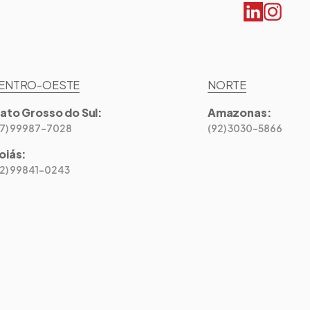
ENTRO-OESTE
NORTE
ato Grosso do Sul
:
Amazonas
:
67) 99987-7028
(92) 3030-5866
oiás
:
62) 99841-0243