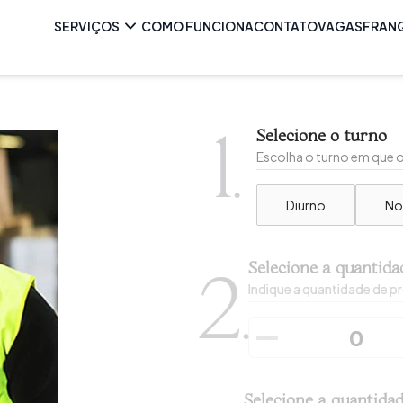
SERVIÇOS
COMO FUNCIONA
CONTATO
VAGAS
FRAN
1.
Selecione o turno
Escolha o turno em que o 
Diurno
No
Selecione a quantida
2.
Indique a quantidade de pr
Selecione a quantida