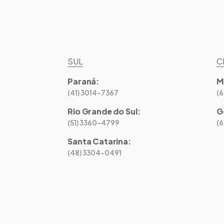
SUL
C
Paraná
:
M
(41) 3014-7367
(
Rio Grande do Sul
:
G
(51) 3360-4799
(
Santa Catarina
:
(48) 3304-0491