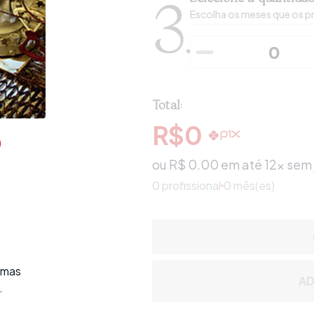
3.
Escolha os meses que os pr
Total:
R$
0
)
ou R$
0.00
em até 12x sem 
0
profissional
0 mês(es)
emas
AD
.