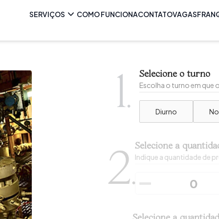
SERVIÇOS
COMO FUNCIONA
CONTATO
VAGAS
FRAN
1.
Selecione o turno
Escolha o turno em que o 
Diurno
No
Selecione a quantida
2.
Indique a quantidade de pr
Selecione a quantida