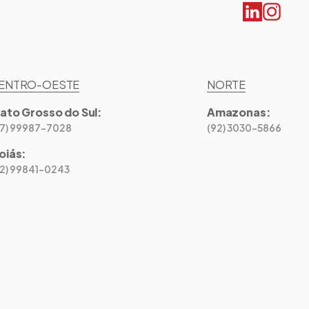
ENTRO-OESTE
NORTE
ato Grosso do Sul
:
Amazonas
:
67) 99987-7028
(92) 3030-5866
oiás
:
62) 99841-0243