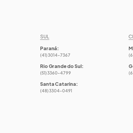
SUL
C
Paraná
:
M
(41) 3014-7367
(
Rio Grande do Sul
:
G
(51) 3360-4799
(
Santa Catarina
:
(48) 3304-0491