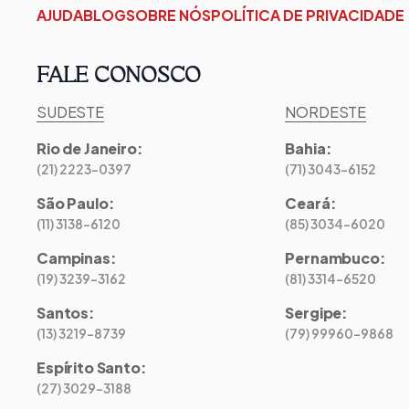
AJUDA
BLOG
SOBRE NÓS
POLÍTICA DE PRIVACIDADE
FALE CONOSCO
SUDESTE
NORDESTE
Rio de Janeiro
:
Bahia
:
(21) 2223-0397
(71) 3043-6152
São Paulo
:
Ceará
:
(11) 3138-6120
(85) 3034-6020
Campinas
:
Pernambuco
:
(19) 3239-3162
(81) 3314-6520
Santos
:
Sergipe
:
(13) 3219-8739
(79) 99960-9868
Espírito Santo
:
(27) 3029-3188