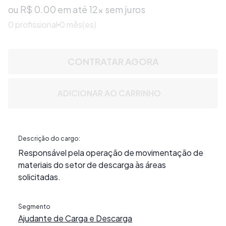
ou R$
0.00
em até 12x sem juros
0
profissional
0 mês(es)
CONTRATAR AGORA
ADICIONAR AO CARRINHO
Descrição do cargo:
Responsável pela operação de movimentação de
materiais do setor de descarga às áreas
solicitadas.
Segmento
Ajudante de Carga e Descarga